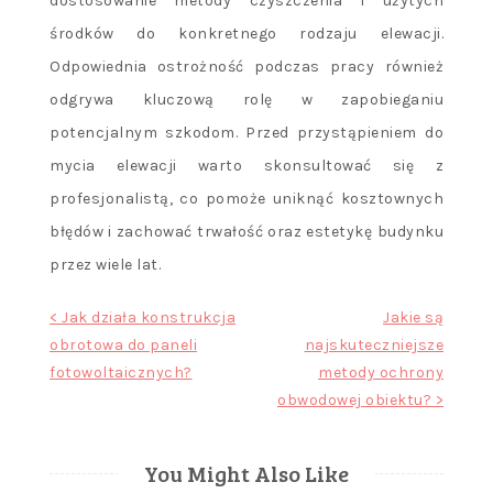
dostosowanie metody czyszczenia i użytych
środków do konkretnego rodzaju elewacji.
Odpowiednia ostrożność podczas pracy również
odgrywa kluczową rolę w zapobieganiu
potencjalnym szkodom. Przed przystąpieniem do
mycia elewacji warto skonsultować się z
profesjonalistą, co pomoże uniknąć kosztownych
błędów i zachować trwałość oraz estetykę budynku
przez wiele lat.
Nawigacja
< Jak działa konstrukcja
Jakie są
obrotowa do paneli
najskuteczniejsze
wpisu
fotowoltaicznych?
metody ochrony
obwodowej obiektu? >
You Might Also Like