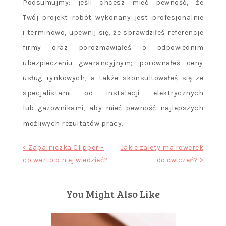
Podsumujmy: jeśli chcesz mieć pewność, że
Twój projekt robót wykonany jest profesjonalnie
i terminowo, upewnij się, że sprawdziłeś referencje
firmy oraz porozmawiałeś o odpowiednim
ubezpieczeniu gwarancyjnym; porównałeś ceny
usług rynkowych, a także skonsultowałeś się ze
specjalistami od instalacji elektrycznych
lub gazownikami, aby mieć pewność najlepszych
możliwych rezultatów pracy.
Nawigacja
< Zapalniczka Clipper –
Jakie zalety ma rowerek
co warto o niej wiedzieć?
do ćwiczeń? >
wpisu
You Might Also Like