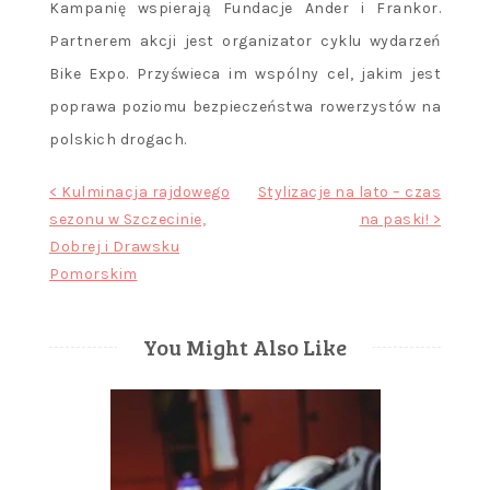
Kampanię wspierają Fundacje Ander i Frankor.
Partnerem akcji jest organizator cyklu wydarzeń
Bike Expo. Przyświeca im wspólny cel, jakim jest
poprawa poziomu bezpieczeństwa rowerzystów na
polskich drogach.
Nawigacja
< Kulminacja rajdowego
Stylizacje na lato – czas
sezonu w Szczecinie,
na paski! >
wpisu
Dobrej i Drawsku
Pomorskim
You Might Also Like