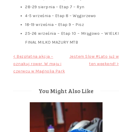
28-29 sierpnia – Etap 7 – Ryn
4-5 września – Etap 8 – Węgorzewo
18-19 września – Etap 9 – Pisz
25-26 września – Etap 10 – Mrągowo – WIELKI
FINAŁ MILKO MAZURY MTB
Nawigacja
< Bezpłatna akcja –
Jestem Slow #Lato już w
oznakuj rower. W maju i
ten weekend! >
wpisu
czerwcu w Magnolia Park
You Might Also Like