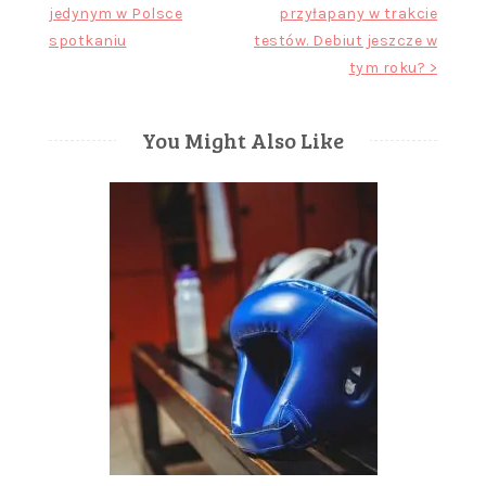
jedynym w Polsce
przyłapany w trakcie
wpisu
spotkaniu
testów. Debiut jeszcze w
tym roku? >
You Might Also Like