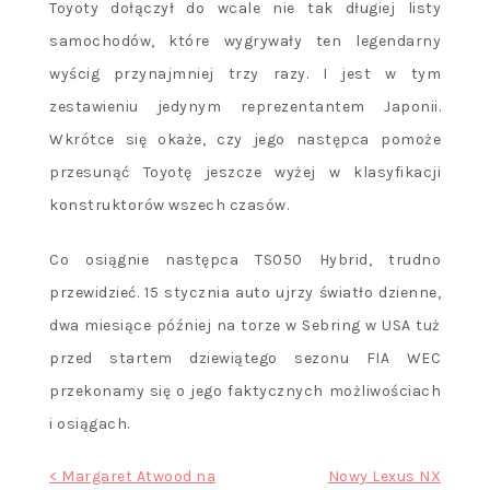
Toyoty dołączył do wcale nie tak długiej listy
samochodów, które wygrywały ten legendarny
wyścig przynajmniej trzy razy. I jest w tym
zestawieniu jedynym reprezentantem Japonii.
Wkrótce się okaże, czy jego następca pomoże
przesunąć Toyotę jeszcze wyżej w klasyfikacji
konstruktorów wszech czasów.
Co osiągnie następca TS050 Hybrid, trudno
przewidzieć. 15 stycznia auto ujrzy światło dzienne,
dwa miesiące później na torze w Sebring w USA tuż
przed startem dziewiątego sezonu FIA WEC
przekonamy się o jego faktycznych możliwościach
i osiągach.
Nawigacja
< Margaret Atwood na
Nowy Lexus NX