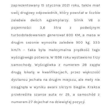
zaprezentowany 15 stycznia 2021 roku, także miał
swój drogowy odpowiednik, który powstał w liczbie
zaledwie dwóch egzemplarzy. Silnik V8 o
pojemności 3,6 litra z podwójnym
turbodoładowaniem generował 600 KM, a masa w
drugim sezonie wynosiła zaledwie 900 kg. 333
km/h – taka była maksymalna prędkość tego
wyścigowego potwora. W 1998 roku wystawiono trzy
samochody. Wyścigówka z numerem 28 zajęła
drugą lokatę w kwalifikacjach, przez większość
dystansu jechała na drugim miejscu, ale mety nie
osiągnęła w wyniku awarii skrzyni biegów. Kraksa
przekreśliła szanse auta nr 29, a samochód z
numerem 27 dojechał na dziewiątej pozycji.