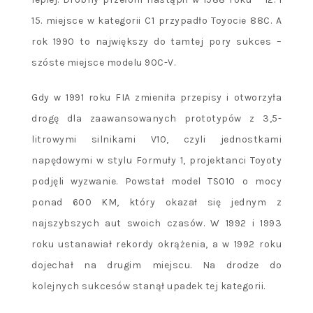
15. miejsce w kategorii C1 przypadło Toyocie 88C. A
rok 1990 to największy do tamtej pory sukces –
szóste miejsce modelu 90C-V.
Gdy w 1991 roku FIA zmieniła przepisy i otworzyła
drogę dla zaawansowanych prototypów z 3,5-
litrowymi silnikami V10, czyli jednostkami
napędowymi w stylu Formuły 1, projektanci Toyoty
podjęli wyzwanie. Powstał model TS010 o mocy
ponad 600 KM, który okazał się jednym z
najszybszych aut swoich czasów. W 1992 i 1993
roku ustanawiał rekordy okrążenia, a w 1992 roku
dojechał na drugim miejscu. Na drodze do
kolejnych sukcesów stanął upadek tej kategorii.