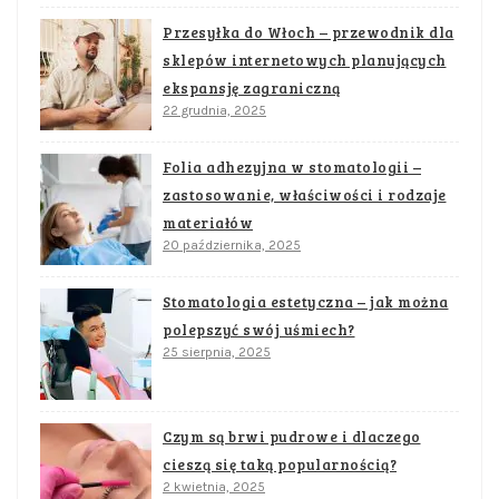
Przesyłka do Włoch – przewodnik dla
sklepów internetowych planujących
ekspansję zagraniczną
22 grudnia, 2025
Folia adhezyjna w stomatologii –
zastosowanie, właściwości i rodzaje
materiałów
20 października, 2025
Stomatologia estetyczna – jak można
polepszyć swój uśmiech?
25 sierpnia, 2025
Czym są brwi pudrowe i dlaczego
cieszą się taką popularnością?
2 kwietnia, 2025