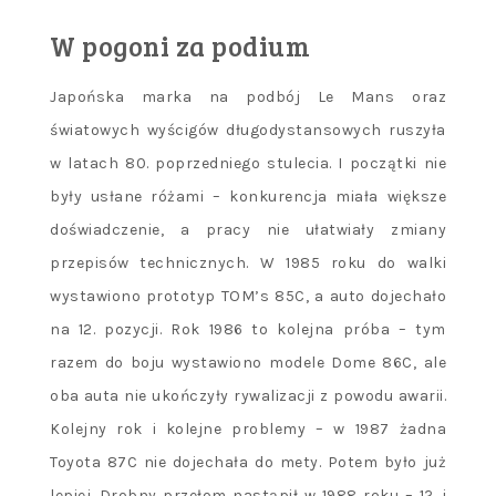
W pogoni za podium
Japońska marka na podbój Le Mans oraz
światowych wyścigów długodystansowych ruszyła
w latach 80. poprzedniego stulecia. I początki nie
były usłane różami – konkurencja miała większe
doświadczenie, a pracy nie ułatwiały zmiany
przepisów technicznych. W 1985 roku do walki
wystawiono prototyp TOM’s 85C, a auto dojechało
na 12. pozycji. Rok 1986 to kolejna próba – tym
razem do boju wystawiono modele Dome 86C, ale
oba auta nie ukończyły rywalizacji z powodu awarii.
Kolejny rok i kolejne problemy – w 1987 żadna
Toyota 87C nie dojechała do mety. Potem było już
lepiej. Drobny przełom nastąpił w 1988 roku – 12. i