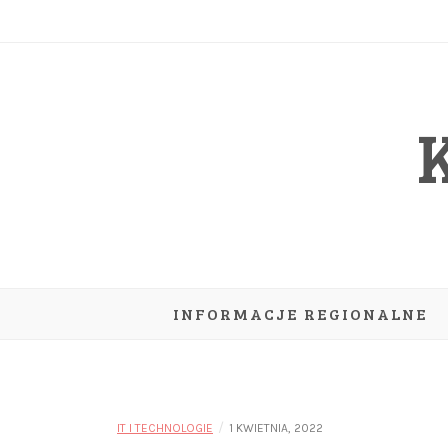
Skip
to
content
INFORMACJE REGIONALNE
/
IT I TECHNOLOGIE
1 KWIETNIA, 2022