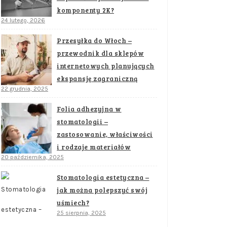
komponenty 2K?
24 lutego, 2026
Przesyłka do Włoch –
przewodnik dla sklepów
internetowych planujących
ekspansję zagraniczną
22 grudnia, 2025
Folia adhezyjna w
stomatologii –
zastosowanie, właściwości
i rodzaje materiałów
20 października, 2025
Stomatologia estetyczna –
jak można polepszyć swój
uśmiech?
25 sierpnia, 2025