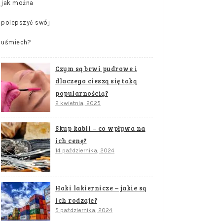
Czym są brwi pudrowe i
dlaczego cieszą się taką
popularnością?
2 kwietnia, 2025
Skup kabli – co wpływa na
ich cenę?
14 października, 2024
Haki lakiernicze – jakie są
ich rodzaje?
5 października, 2024