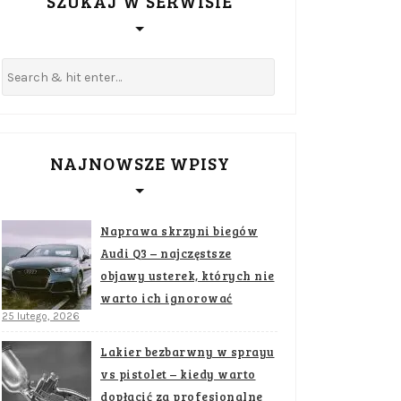
SZUKAJ W SERWISIE
NAJNOWSZE WPISY
Naprawa skrzyni biegów
Audi Q3 – najczęstsze
objawy usterek, których nie
warto ich ignorować
25 lutego, 2026
Lakier bezbarwny w sprayu
vs pistolet – kiedy warto
dopłacić za profesjonalne