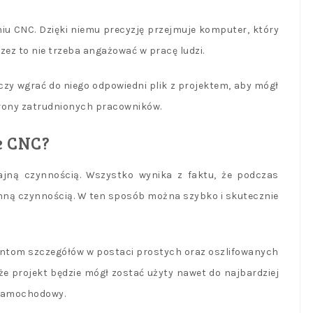
iu CNC. Dzięki niemu precyzję przejmuje komputer, który
zez to nie trzeba angażować w pracę ludzi.
zy wgrać do niego odpowiedni plik z projektem, aby mógł
rony zatrudnionych pracowników.
e CNC?
jną czynnością. Wszystko wynika z faktu, że podczas
inną czynnością. W ten sposób można szybko i skutecznie
ientom szczegółów w postaci prostych oraz oszlifowanych
 że projekt będzie mógł zostać użyty nawet do najbardziej
 samochodowy.