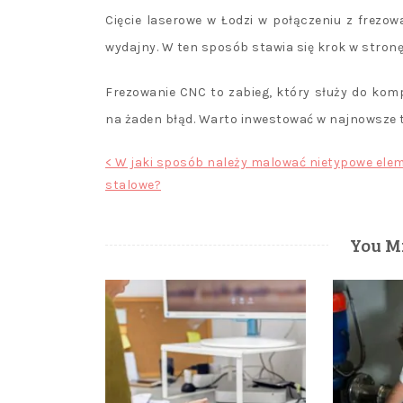
Cięcie laserowe w Łodzi w połączeniu z frezow
wydajny. W ten sposób stawia się krok w stronę
Frezowanie CNC to zabieg, który służy do kom
na żaden błąd. Warto inwestować w najnowsze te
Nawigacja
< W jaki sposób należy malować nietypowe ele
stalowe?
wpisu
You Mi