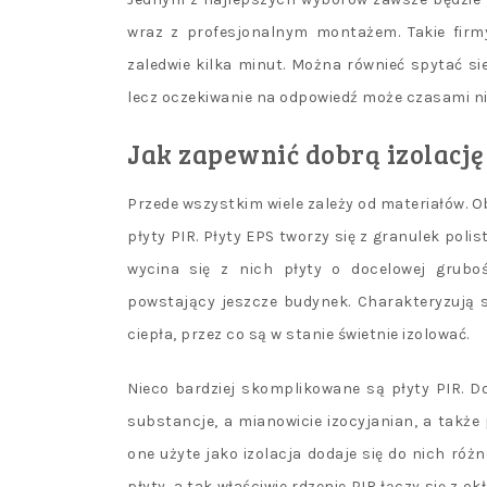
wraz z profesjonalnym montażem. Takie fir
zaledwie kilka minut. Można równieć spytać 
lecz oczekiwanie na odpowiedź może czasami n
Jak zapewnić dobrą izolacj
Przede wszystkim wiele zależy od materiałów. Ob
płyty PIR. Płyty EPS tworzy się z granulek poli
wycina się z nich płyty o docelowej grubośc
powstający jeszcze budynek. Charakteryzują 
ciepła, przez co są w stanie świetnie izolować.
Nieco bardziej skomplikowane są płyty PIR. D
substancje, a mianowicie izocyjanian, a także 
one użyte jako izolacja dodaje się do nich róż
płyty, a tak właściwie rdzenie PIR łączy się z o