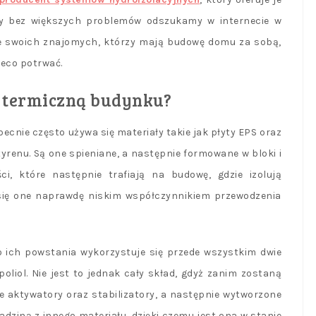
my bez większych problemów odszukamy w internecie w
sie swoich znajomych, którzy mają budowę domu za sobą,
ieco potrwać.
ę termiczną budynku?
ecnie często używa się materiały takie jak płyty EPS oraz
styrenu. Są one spieniane, a następnie formowane w bloki i
i, które następnie trafiają na budowę, gdzie izolują
się one naprawdę niskim współczynnikiem przewodzenia
o ich powstania wykorzystuje się przede wszystkim dwie
poliol. Nie jest to jednak cały skład, gdyż zanim zostaną
ne aktywatory oraz stabilizatory, a następnie wytworzone
kładziną z innego materiału, dzięki czemu jest ona w stanie