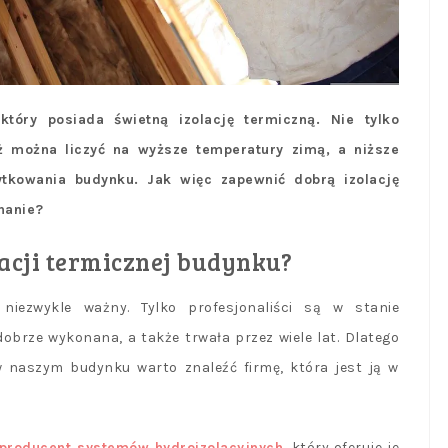
tóry posiada świetną izolację termiczną. Nie tylko
ż można liczyć na wyższe temperatury zimą, a niższe
ytkowania budynku. Jak więc zapewnić dobrą izolację
nanie?
acji termicznej budynku?
niezwykle ważny. Tylko profesjonaliści są w stanie
obrze wykonana, a także trwała przez wiele lat. Dlatego
 w naszym budynku warto znaleźć firmę, która jest ją w
producent systemów hydroizolacyjnych
, który oferuje je