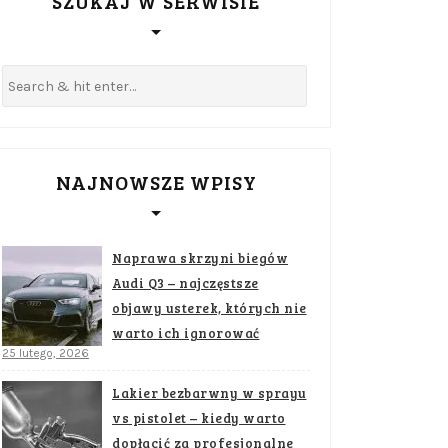
SZUKAJ W SERWISIE
NAJNOWSZE WPISY
Naprawa skrzyni biegów
Audi Q3 – najczęstsze
objawy usterek, których nie
warto ich ignorować
25 lutego, 2026
Lakier bezbarwny w sprayu
vs pistolet – kiedy warto
dopłacić za profesjonalne