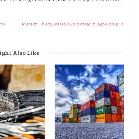
z w
Murarz – kiedy warto skorzystać z jego usług? >
ght Also Like