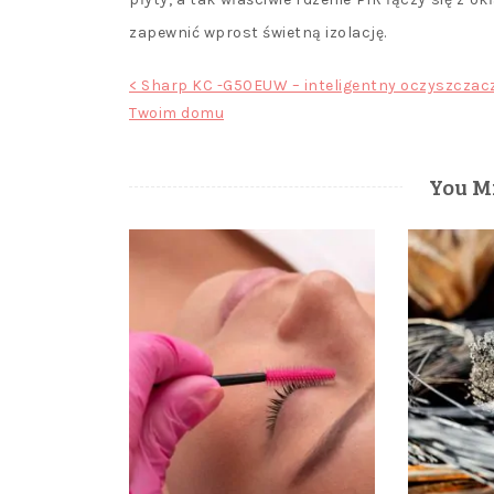
zapewnić wprost świetną izolację.
Nawigacja
< Sharp KC -G50EUW – inteligentny oczyszczac
Twoim domu
wpisu
You Mi