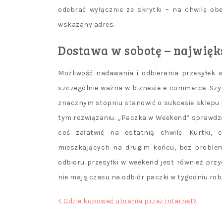
odebrać wyłącznie ze skrytki – na chwilę ob
wskazany adres.
Dostawa w sobotę – najwięk
Możliwość nadawania i odbierania przesyłek 
szczególnie ważna w biznesie e-commerce. Sz
znacznym stopniu stanowić o sukcesie sklepu 
tym rozwiązaniu. „Paczka w Weekend” sprawdza
coś załatwić na ostatnią chwilę. Kurtki,
mieszkających na drugim końcu, bez proble
odbioru przesyłki w weekend jest również pr
nie mają czasu na odbiór paczki w tygodniu ro
Nawigacja
< Gdzie kupować ubrania przez internet?
wpisu