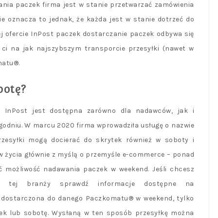
ia paczek firma jest w stanie przetwarzać zamówienia
ie oznacza to jednak, że każda jest w stanie dotrzeć do
j ofercie InPost paczek dostarczanie paczek odbywa się
ży ci na jak najszybszym transporcie przesyłki (nawet w
matu®.
botę?
® InPost jest dostępna zarówno dla nadawców, jak i
ygodniu. W marcu 2020 firma wprowadziła usługę o nazwie
rzesyłki mogą docierać do skrytek również w soboty i
 w życia głównie z myślą o przemyśle e-commerce – ponad
eć możliwość nadawania paczek w weekend. Jeśli chcesz
iu tej branży sprawdź informacje dostępne na
e dostarczona do danego Paczkomatu® w weekend, tylko
ątek lub sobotę. Wysłaną w ten sposób przesyłkę można