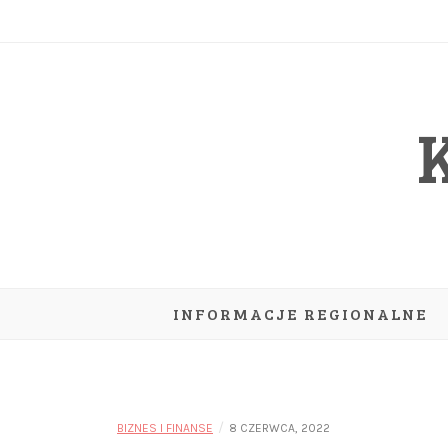
Skip
to
content
INFORMACJE REGIONALNE
/
BIZNES I FINANSE
8 CZERWCA, 2022