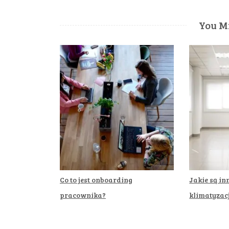
You Mi
Co to jest onboarding
Jakie są in
pracownika?
klimatyzacj