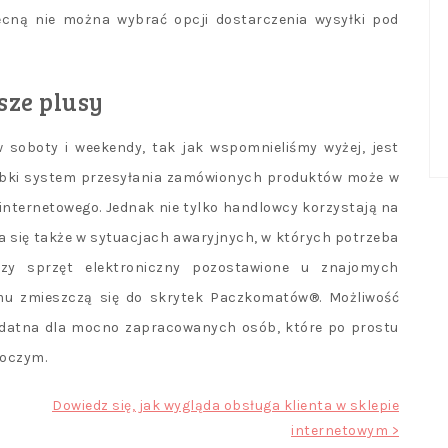
ecną nie można wybrać opcji dostarczenia wysyłki pod
sze plusy
w soboty i weekendy, tak jak wspomnieliśmy wyżej, jest
ybki system przesyłania zamówionych produktów może w
internetowego. Jednak nie tylko handlowcy korzystają na
 się także w sytuacjach awaryjnych, w których potrzeba
 czy sprzęt elektroniczny pozostawione u znajomych
mu zmieszczą się do skrytek Paczkomatów®. Możliwość
zydatna dla mocno zapracowanych osób, które po prostu
boczym.
Dowiedz się, jak wygląda obsługa klienta w sklepie
internetowym >