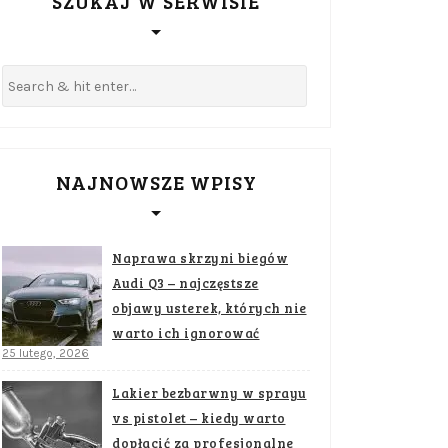
SZUKAJ W SERWISIE
NAJNOWSZE WPISY
Naprawa skrzyni biegów
Audi Q3 – najczęstsze
objawy usterek, których nie
warto ich ignorować
25 lutego, 2026
Lakier bezbarwny w sprayu
vs pistolet – kiedy warto
dopłacić za profesjonalne