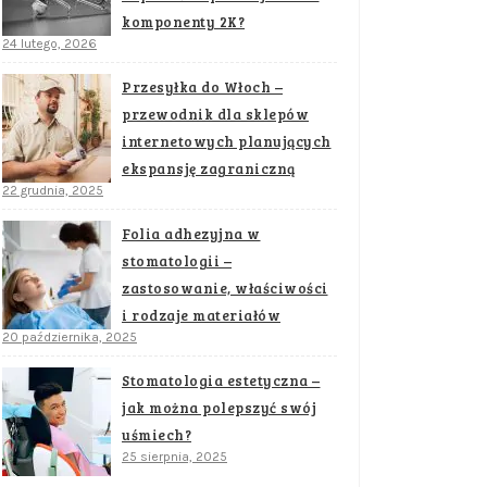
komponenty 2K?
24 lutego, 2026
Przesyłka do Włoch –
przewodnik dla sklepów
internetowych planujących
ekspansję zagraniczną
22 grudnia, 2025
Folia adhezyjna w
stomatologii –
zastosowanie, właściwości
i rodzaje materiałów
20 października, 2025
Stomatologia estetyczna –
jak można polepszyć swój
uśmiech?
25 sierpnia, 2025