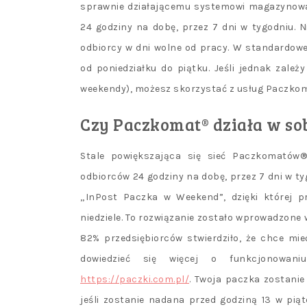
sprawnie działającemu systemowi magazynowan
24 godziny na dobę, przez 7 dni w tygodniu. N
odbiorcy w dni wolne od pracy. W standardowe
od poniedziałku do piątku. Jeśli jednak zale
weekendy), możesz skorzystać z usług Paczko
Czy Paczkomat® działa w so
Stale powiększająca się sieć Paczkomatów
odbiorców 24 godziny na dobę, przez 7 dni w t
„InPost Paczka w Weekend”, dzięki której p
niedziele. To rozwiązanie zostało wprowadzone
82% przedsiębiorców stwierdziło, że chce mi
dowiedzieć się więcej o funkcjonowan
https://paczki.com.pl/
. Twoja paczka zostani
jeśli zostanie nadana przed godziną 13 w pi