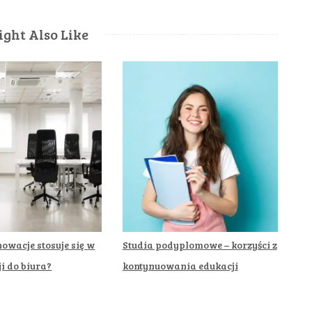
ght Also Like
nowacje stosuje się w
Studia podyplomowe – korzyści z
i do biura?
kontynuowania edukacji