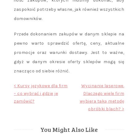
ilość zakupów, których musimy dokonać, aby
zaspokoić potrzeby własne, jak również wszystkich
domowników.
Przede dokonaniem zakupów w danym sklepie na
pewno warto sprawdzić ofertę, ceny, aktualne
promocje oraz warunki dostawy. Jest to ważne,
gdyż w danym okresie oferty sklepów mogą się
znacząco od siebie różnić.
Nawigacja
< Kursy językowe dla firm
Wycinanie laserowe.
– co wybrać i gdzie je
Dlaczego wiele firm
wpisu
zamówić?
wybiera taką metodę
obróbki blach? >
You Might Also Like