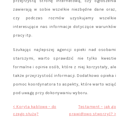
przejrzystą stronę internetową, czy ogłoszenia
zawierają w sobie wszelkie niezbędne dane oraz,
czy podczas rozmów uzyskujemy wszelkie
interesujące nas informacje dotyczące warunków
pracy itp.
Szukając najlepszej agencji opieki nad osobami
starszymi, warto sprawdzić nie tylko kwestie
formalne i opinie osób, które z niej korzystały, ale
także przejrzystość informacji. Dodatkowo opieka i
pomoc koordynatora to aspekty, które warto wziąć
pod uwagę przy dokonywaniu wyboru.
Nawigacja
< Koryta kablowe – do
Testament – jak go
czego służą?
prawidłowo stworzyć? >
wpisu