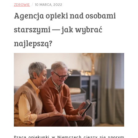
/
ZDROWIE
10 MARCA, 2022
Agencja opieki nad osobami
starszymi — jak wybrać
najlepszą?
Praca opiekunki w Niemczech cieszy się sporym